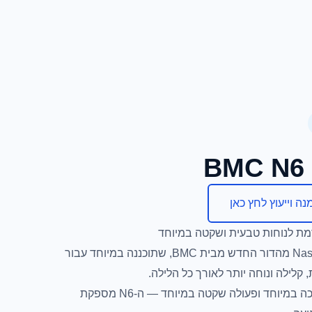
נה וייעוץ לחץ כאן
הכירו את BMC N6 — מסיכת Nasal Cradle מהדור החדש מבית BMC, שתוכננה במיוחד עבור
עם מבנה מינימליסטי, כרית תחת-האף רכה במיוחד ופעולה שקטה במיוחד — ה-N6 מספקת