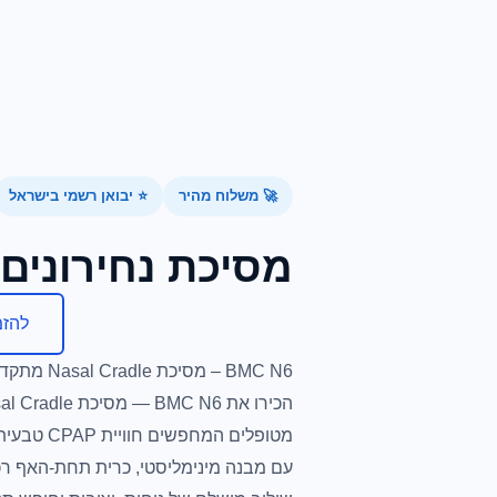
🚀 משלוח מהיר
⭐ יבואן רשמי בישראל
מסיכת נחירונים BMC N6
להזמ
BMC N6 – מסיכת Nasal Cradle מתקדמת לנוחות טבעית ושקטה במיוחד
מטופלים המחפשים חוויית CPAP טבעית, קלילה ונוחה יותר לאורך כל הלילה.