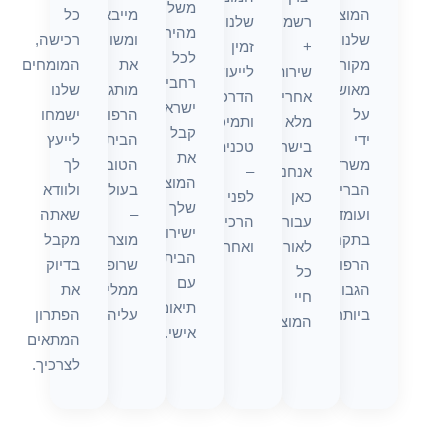
משלוח
המוצרים
מייבאים
כל
רשמית
שלנו
מהיר
שלנו
ומשווקים
רכישה,
+
זמין
לכל
מקוריים,
את
המומחים
שירות
לייעוץ,
רחבי
מאושרים
מותגי
שלנו
אחריות
הדרכה
ישראל.
על
הרפואה
ישמחו
מלא
ותמיכה
קבל
ידי
הביתית
לייעץ
בישראל.
טכנית
את
משרד
הטובים
לך
אנחנו
–
המוצר
הבריאות
בעולם
ולוודא
כאן
לפני
שלך
ועומדים
–
שאתה
עבורך
הרכישה
ישירות
בתקנים
מוצרים
מקבל
לאורך
ואחריה.
הביתה
הרפואיים
שרופאים
בדיוק
כל
עם
הגבוהים
ממליצים
את
חיי
תיאום
ביותר.
עליהם.
הפתרון
המוצר.
אישי.
המתאים
לצרכיך.