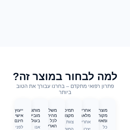
למה לבחור במוצר זה?
פתרון רפואי מתקדם – בחרנו עבורך את הטוב
ביותר
מוצר
אחריות
תמיכה
משלוח
מותגים
ייעוץ
מקורי
מלאה
מקצועית
מהיר
מובילים
אישי
ומאושר
לכל
בעולם
חינם
אחריות
צוות
הארץ
כל
אנו
לפני
יצרן
המומחים