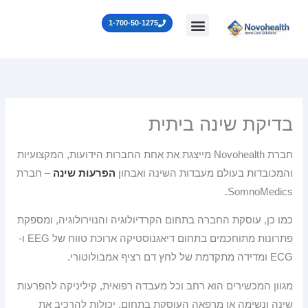
ילוג
לתוכן
1-700-50-1275
תוכן
בדיקת שינה ביתית
חברת Novohealth מייצגת את אחת החברות הידועות, המקצועיות
והמכובדות בעולם מעבדות השינה ואבחון
הפרעות שינה
– חברת
SomnoMedics.
כמו כן, עוסקת החברה בתחום הקרדיולוגיה והנוירולוגיה, ומספקת
פתרונות מתוחכמים בתחום דיאגנוסטיקה ארוכת טווח של EEG ו-
ECG ומדידה מתקדמת של לחץ דם רציף אמבולוטורי.
מגוון המכשירים הוא רחב וכל מעבדה רפואית, קיליניקה להפרעות
שינה ונשימה או מרפאה העוסקת בתחום, יכולות להרכיב את