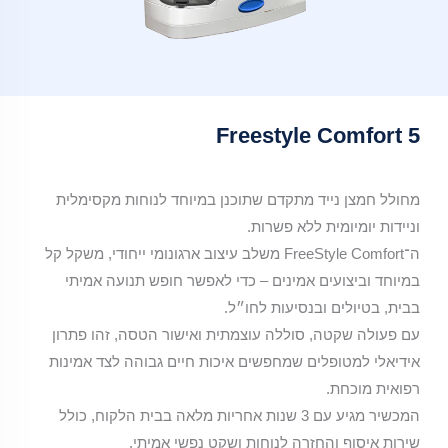
Inogen
Rove
6
Freestyle 
מחולל
חמצן
נייד
ד מתקדם שתוכנן במיוחד לנוחות מקסימלית
מתקדם
ת ללא פשרות.
תוצרת
ה־FreeStyle Comfort משלב עיצוב ארגונומי ייחודי, משקל קל
ארה״ב,
ם אמינים – כדי לאפשר חופש תנועה אמיתי
המשלב
ובנסיעות לחו״ל.
ביצועים
 סוללה עוצמתית ואישור הטסה, זהו פתרון
גבוהים,
ים שמחפשים איכות חיים גבוהה לצד אמינות
משקל
קל
המכשיר מגיע עם 3 שנות אחריות מלאה בבית הלקוח, כולל
וניידות
חזרה לנוחות ושקט נפשי אמיתי.
מקסימלית