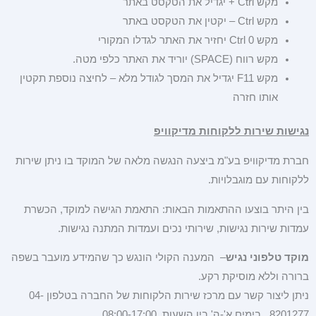
מקש Ctrl + יגדיל את הטקסט באתר
מקש Ctrl – יקטין את הטקסט באתר
מקש Ctrl 0 יחזיר את האתר לגדלו המקורי
מקש רווח (SPACE) יוריד את האתר כלפי מטה.
מקש F11 יגדיל את המסך לגודל מלא – לחיצה נוספת תקטין
אותו חזרה
נגישות שירות ללקוחות מדיקוויפ
חברת מדיקוויפ בע"מ ביצעה הנגשה מלאה של המוקד בו ניתן שירות
ללקוחות עם מוגבלויות.
בין היתר בוצעו ההתאמות הבאות: התאמת הגישה למוקד, הכשרת
עמדות שירות נגישות, שירותי נכים ועמדות המתנה נגישות.
מוקד טלפוני נגיש
– המענה הקולי הונגש כך שהמידע מועבר בשפה
ברורה וללא מוסיקת רקע.
ניתן ליצור קשר עם מרכז שירות הלקוחות של החברה בטלפון 04-
8201277 בימים א'-ה' בין השעות 08:00-17:00