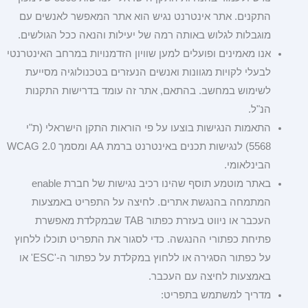
התקנים. אתר אינטרנט נגיש הוא אתר המאפשר לאנשים עם
מוגבלות לגלוש באותה רמה של יעילות והנאה ככל הגולשים.
אנו מאמינים ופועלים למען שוויון הזדמנויות במרחב האינטרנטי
לבעלי לקויות מגוונות ואנשים הנעזרים בטכנולוגיה מסייעת
לשימוש במחשב. בהתאם, אתר זה עומד בדרישות התקנות
הנ"ל.
התאמות הנגישות בוצעו על פי הוראות התקן הישראלי (ת"י
5568) לנגישות תכנים באינטרנט ברמת AA ומסמך WCAG 2.0
הבינלאומי.
באתר מוטמע תוסף שהינו רכיב נגישות של חברת enable
המתמחה בהנגשת אתרים. לחיצה על התפריט באמצעות
העכבר או ניווט בעזרת כפתור TAB שבמקלדת מאפשרת
פתיחת כפתורי ההנגשה. כדי לסגור את התפריט תוכלו ללחוץ
על כפתור הסגירה או ללחוץ במקלדת על כפתור ה-'ESC' או
באמצעות לחיצה עם העכבר.
מדריך למשתמש בתפריט: