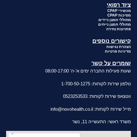
ציוד רפואי
מכשירי CPAP
מסיכות CPAP
מחוללי חמצן ניידים
מחוללי חמצן נייחים
פתרונות נחירה
קישורים נוספים
הצהרת נגישות
מדיניות פרטיות
שומרים על קשר
שעות פעילות החברה ימים א'-ה' 08:00-17:00
טלפון שירות לקוחות: 1-700-50-1275
ווטצאפ שירות לקוחות: 0523253533
מייל שירות לקוחות:
info@novohealth.co.il
משרד ראשי: התעשייה 11, נשר
סניפי מכירות ושירות בפריסה ארצית